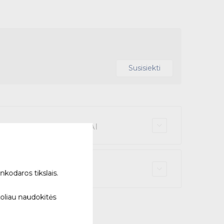
Susisiekti
tu ir atsiimk NEMOKAMAI
nktą vietą
nkodaros tikslais.
toliau naudokitės