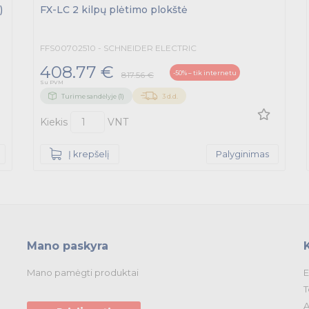
)
FX-LC 2 kilpų plėtimo plokštė
FFS00702510 - SCHNEIDER ELECTRIC
408.77 €
-50% – tik internetu
817.56 €
Su PVM
Turime sandėlyje (1)
3 d.d.
Kiekis
VNT
Į krepšelį
Palyginimas
Mano paskyra
Mano pamėgti produktai
E
T
A