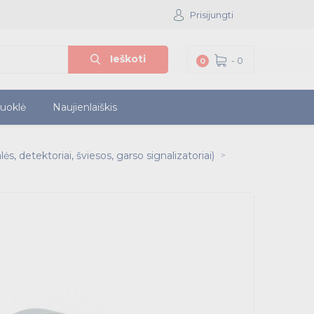
Prisijungti
Ieškoti
-
0
0
iuoklė
Naujienlaiškis
ės, detektoriai, šviesos, garso signalizatoriai)