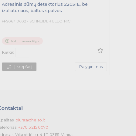
Adresinis dūmų detektorius 22051E, be
Adresi
izoliatoriaus, baltos spalvos
spalv
FFS06710602 - SCHNEIDER ELECTRIC
FFS067
Neturime sandėlyje
Ne
Kiekis
Kiekis
Į krepšelį
Palyginimas
Kontaktai
.paštas:
biuras@helso.lt
elefonas:
+370 5 215 0070
dresas: Vilkpėdės g. 4, LT-03151, Vilnius