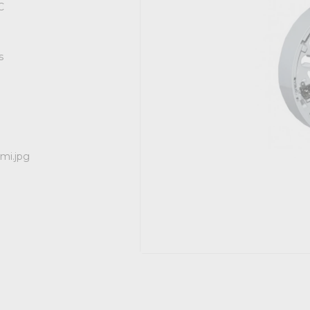
C
s
mi.jpg