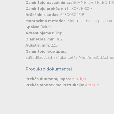
Gamintojo pavadinimas:
SCHNEIDER ELECTRI
Gamintojo prekės nr:
FFS06710600
so
Brūkšninis kodas:
64300304518
Montavimo metodas:
Montuojama ant paviršiau
Spalva:
Baltas
Adresuojamas:
Taip
Diametras, mm:
102
Aukštis, mm:
22,5
Gamintojo logotipas:
ed9dd9ad7c6d1a64db51cef43f71e17e1b30d2b3_es
Produkto dokumentai
Prekės duomenų lapas:
Atsisiųsti
Prekės montavimo instrukcija:
Atsisiųsti