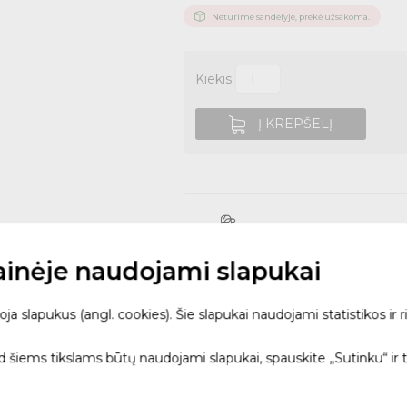
Neturime sandėlyje, prekė užsakoma.
Kiekis
Į KREPŠELĮ
Užsisakyk interne
tainėje naudojami slapukai
Pristatymas į pasiri
 slapukus (angl. cookies). Šie slapukai naudojami statistikos ir ri
ad šiems tikslams būtų naudojami slapukai, spauskite „Sutinku“ ir 