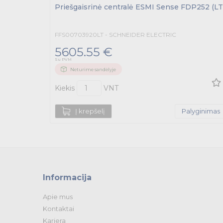
Priešgaisrinė centralė ESMI Sense FDP252 (LT
FFS00703920LT - SCHNEIDER ELECTRIC
5605.55 €
Su PVM
Neturime sandėlyje
Kiekis
VNT
Į krepšelį
Palyginimas
Informacija
Apie mus
Kontaktai
Karjera