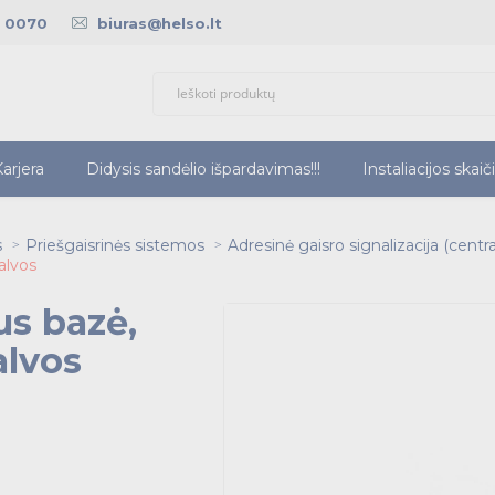
5 0070
biuras@helso.lt
arjera
Didysis sandėlio išpardavimas!!!
Instaliacijos skaič
s
Priešgaisrinės sistemos
Adresinė gaisro signalizacija (central
alvos
us bazė,
alvos