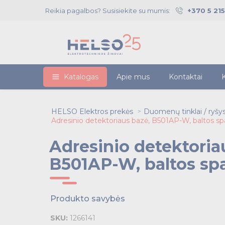
Reikia pagalbos? Susisiekite su mumis:
+370 5 21
Katalogas
Apie mus
Kontaktai
K
HELSO Elektros prekės
Duomenų tinklai / ryšy
Adresinio detektoriaus bazė, B501AP-W, baltos sp
Adresinio detektoria
B501AP-W, baltos sp
Produkto savybės
SKU:
1266141