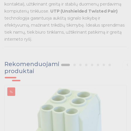
Telekomunikacijų prekės
kontaktai), užtikrinant greitą ir stabilų duomenų perdavimą
kompiuterių tinkluose.
UTP (Unshielded Twisted Pair)
Apšvietimo prekės
technologija garantuoja aukštą signalo kokybę ir
efektyvumą, mažinant trikdžių tikimybę. Idealus sprendimas
tiek namų, tiek biuro tinklams, užtikrinant patikimą ir greitą
interneto ryšį.
Rekomenduojami
produktai
%