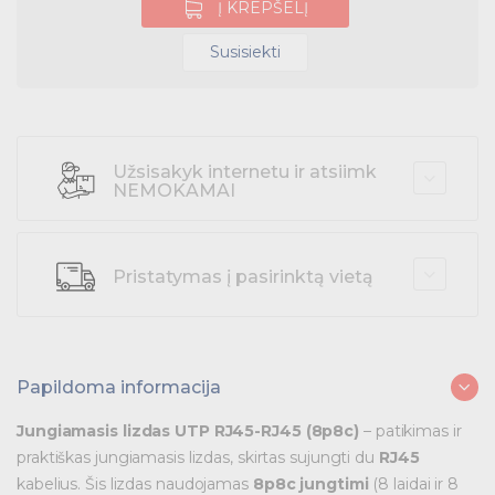
Litavimo įranga
Į KREPŠELĮ
Skydai ir papildoma įranga
Susisiekti
Tvirtinimas ir izoliacija
Variklių valdymas
Užsisakyk internetu ir atsiimk
NEMOKAMAI
Prekės saulės jėgainėms
Energetikos prekės
Pristatymas į pasirinktą vietą
Išmanūs namai - Trust sistemos
Buitiniai jungikliai, kištukiniai lizdai ir priedai
Papildoma informacija
Kabelius laikančių metalinių sistemų produktai
Jungiamasis lizdas UTP RJ45-RJ45 (8p8c)
– patikimas ir
Tvirtinimo medžiagos, instaliacijos jungtys
praktiškas jungiamasis lizdas, skirtas sujungti du
RJ45
kabelius. Šis lizdas naudojamas
8p8c jungtimi
(8 laidai ir 8