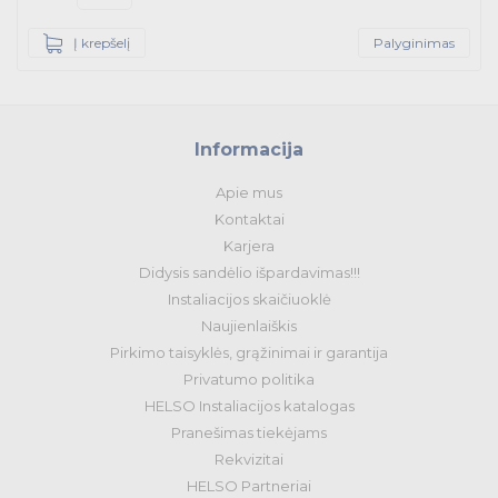
Į krepšelį
Palyginimas
Informacija
Apie mus
Kontaktai
Karjera
Didysis sandėlio išpardavimas!!!
Instaliacijos skaičiuoklė
Naujienlaiškis
Pirkimo taisyklės, grąžinimai ir garantija
Privatumo politika
HELSO Instaliacijos katalogas
Pranešimas tiekėjams
Rekvizitai
HELSO Partneriai