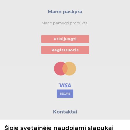
Mano paskyra
Mano pamėgti produktai
Prisijungti
Registruotis
Kontaktai
E.paštas:
biuras@helso.lt
Šioje svetainėje naudojami slapukai