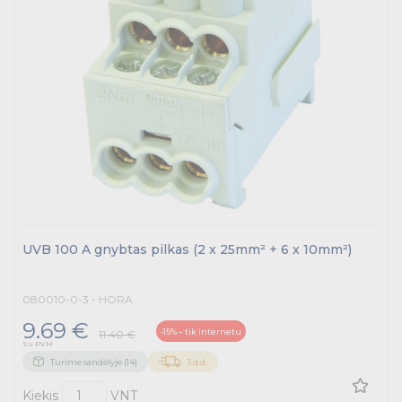
UVB 100 A gnybtas pilkas (2 x 25mm² + 6 x 10mm²)
080010-0-3 - HORA
9.69 €
-15% – tik internetu
11.40 €
Su PVM
Turime sandėlyje (14)
3 d.d.
Kiekis
VNT