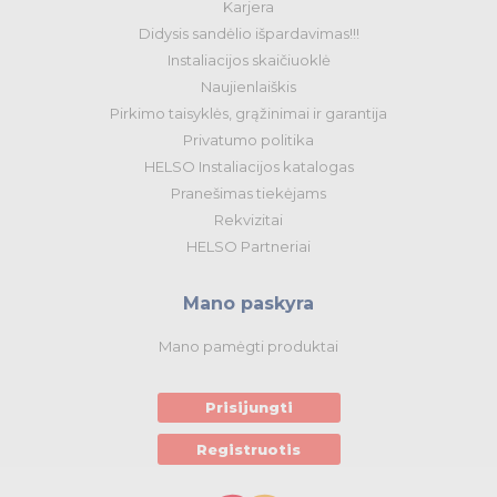
Karjera
Didysis sandėlio išpardavimas!!!
Instaliacijos skaičiuoklė
Naujienlaiškis
Pirkimo taisyklės, grąžinimai ir garantija
Privatumo politika
HELSO Instaliacijos katalogas
Pranešimas tiekėjams
Rekvizitai
HELSO Partneriai
Mano paskyra
Mano pamėgti produktai
Prisijungti
Registruotis