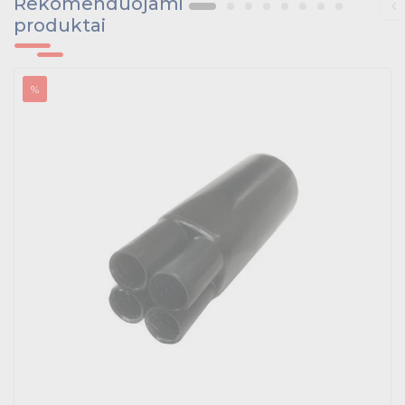
Rekomenduojami
Išmanūs namai - Trust sistemos
produktai
Buitiniai jungikliai, kištukiniai lizdai ir priedai
%
Kabelius laikančių metalinių sistemų produktai
Tvirtinimo medžiagos, instaliacijos jungtys
Telekomunikacijų prekės
Apšvietimo prekės