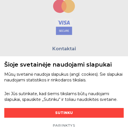
Kontaktai
E.paštas:
biuras@helso.lt
Šioje svetainėje naudojami slapukai
Telefonas:
+370 5 215 0070
Adresas: Vilkpėdės g. 4, LT-03151, Vilnius
Mūsų svetainė naudoja slapukus (angl. cookies). Šie slapukai
naudojami statistikos ir rinkodaros tikslais.
Žiūrėti žemėlapyje
Jei Jūs sutinkate, kad šiems tikslams būtų naudojami
slapukai, spauskite „Sutinku“ ir toliau naudokitės svetaine.
Bendraukime
SUTINKU
PARINKTYS