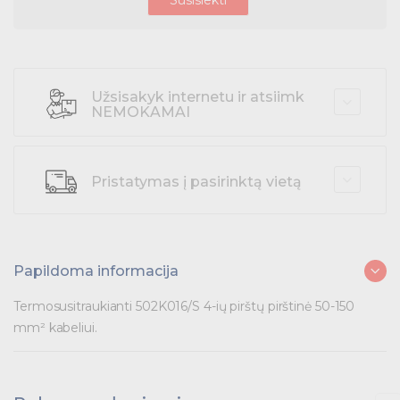
Darbo apranga
Įrankiai ir baterijos
Užsisakyk internetu ir atsiimk
NEMOKAMAI
Pramoniniai kištukai
Pramoninė paskirstymo įranga
Pristatymas į pasirinktą vietą
Skydai ir papildoma įranga
Tvirtinimas ir izoliacija
Papildoma informacija
Variklių valdymas
Termosusitraukianti 502K016/S 4-ių pirštų pirštinė 50-150
Prekės saulės jėgainėms
mm² kabeliui.
Energetikos prekės