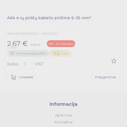
AK4 4-ių pirštų kabelio pirštinė 6-35 mm²
TKP4K035161205C1 - RADPOL
2.67 €
-15% – tik internetu
3.15 €
Su PVM
Turime sandėlyje (100+)
3 d.d.
Kiekis
VNT
Į krepšelį
Palyginimas
Informacija
Apie mus
Kontaktai