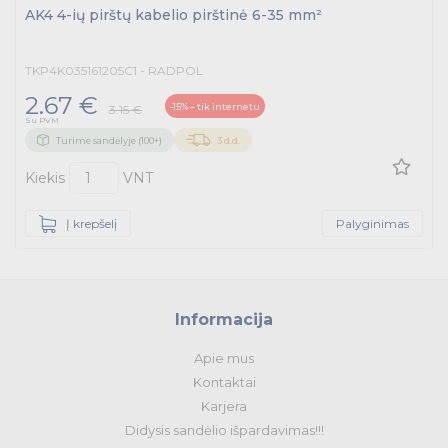
AK4 4-ių pirštų kabelio pirštinė 6-35 mm²
TKP4K035161205C1 - RADPOL
2.67 €
-15% – tik internetu
3.15 €
Su PVM
Turime sandėlyje (100+)
3 d.d.
Kiekis
VNT
Į krepšelį
Palyginimas
Informacija
Apie mus
Kontaktai
Karjera
Didysis sandėlio išpardavimas!!!