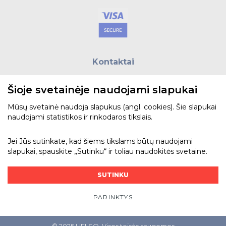
Kontaktai
E.paštas:
biuras@helso.lt
Šioje svetainėje naudojami slapukai
Telefonas:
+370 5 215 0070
Adresas: Vilkpėdės g. 4, LT-03151, Vilnius
Mūsų svetainė naudoja slapukus (angl. cookies). Šie slapukai
naudojami statistikos ir rinkodaros tikslais.
Žiūrėti žemėlapyje
Jei Jūs sutinkate, kad šiems tikslams būtų naudojami
slapukai, spauskite „Sutinku“ ir toliau naudokitės svetaine.
Bendraukime
SUTINKU
PARINKTYS