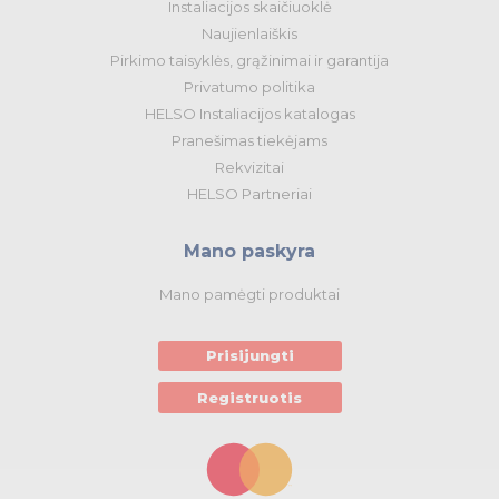
Instaliacijos skaičiuoklė
Naujienlaiškis
Pirkimo taisyklės, grąžinimai ir garantija
Privatumo politika
HELSO Instaliacijos katalogas
Pranešimas tiekėjams
Rekvizitai
HELSO Partneriai
Mano paskyra
Mano pamėgti produktai
Prisijungti
Registruotis