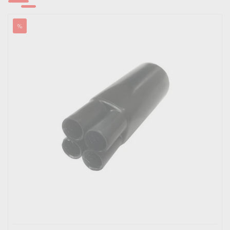
Išmanūs namai - Trust sistemos
%
Buitiniai jungikliai, kištukiniai lizdai ir priedai
Kabelius laikančių metalinių sistemų produktai
Tvirtinimo medžiagos, instaliacijos jungtys
Telekomunikacijų prekės
Apšvietimo prekės