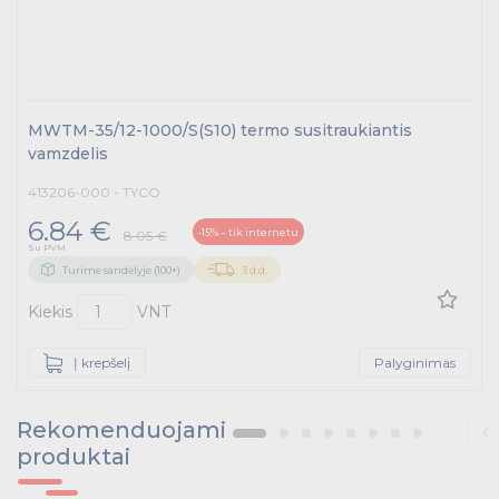
MWTM-35/12-1000/S(S10) termo susitraukiantis
vamzdelis
413206-000 - TYCO
6.84 €
-15% – tik internetu
8.05 €
Su PVM
Turime sandėlyje (100+)
3 d.d.
Kiekis
VNT
Į krepšelį
Palyginimas
Rekomenduojami
produktai