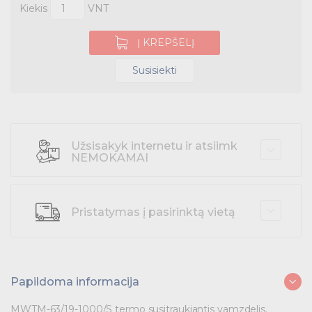
Kiekis
VNT
Darbo apranga
Į KREPŠELĮ
Įrankiai ir baterijos
Susisiekti
Pramoniniai kištukai
Pramoninė paskirstymo įranga
Užsisakyk internetu ir atsiimk
NEMOKAMAI
Skydai ir papildoma įranga
Tvirtinimas ir izoliacija
Pristatymas į pasirinktą vietą
Variklių valdymas
Prekės saulės jėgainėms
Papildoma informacija
Energetikos prekės
MWTM-63/19-1000/S termo susitraukiantis vamzdelis.