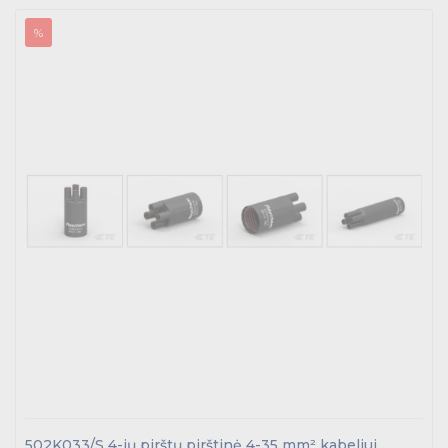
%
502K033/S 4-ių pirštų pirštinė 4-35 mm² kabeliui