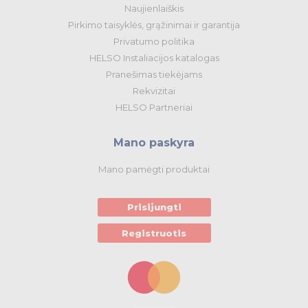
Naujienlaiškis
Pirkimo taisyklės, grąžinimai ir garantija
Privatumo politika
HELSO Instaliacijos katalogas
Pranešimas tiekėjams
Rekvizitai
HELSO Partneriai
Mano paskyra
Mano pamėgti produktai
Prisijungti
Registruotis