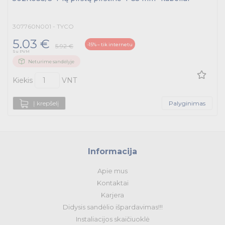
307760N001 - TYCO
5.03 €
-15% – tik internetu
5.92 €
Su PVM
Neturime sandėlyje
Kiekis
VNT
Į krepšelį
Palyginimas
Informacija
Apie mus
Kontaktai
Karjera
Didysis sandėlio išpardavimas!!!
Instaliacijos skaičiuoklė