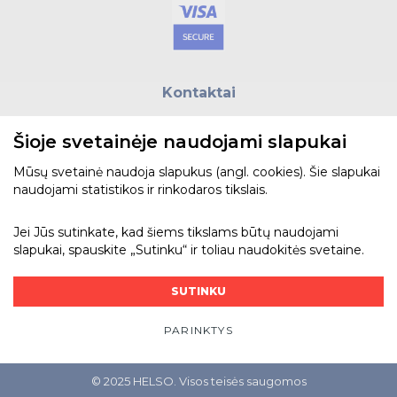
Kontaktai
E.paštas:
biuras@helso.lt
Šioje svetainėje naudojami slapukai
Telefonas:
+370 5 215 0070
Adresas: Vilkpėdės g. 4, LT-03151, Vilnius
Mūsų svetainė naudoja slapukus (angl. cookies). Šie slapukai
naudojami statistikos ir rinkodaros tikslais.
Žiūrėti žemėlapyje
Jei Jūs sutinkate, kad šiems tikslams būtų naudojami
slapukai, spauskite „Sutinku“ ir toliau naudokitės svetaine.
Bendraukime
SUTINKU
PARINKTYS
© 2025 HELSO. Visos teisės saugomos