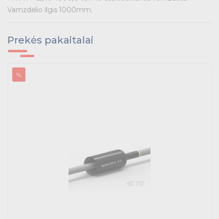
Išmanūs namai - Trust sistemos
Vamzdelio ilgis 1000mm.
Buitiniai jungikliai, kištukiniai lizdai ir priedai
Prekės pakaitalai
Kabelius laikančių metalinių sistemų produktai
Tvirtinimo medžiagos, instaliacijos jungtys
%
Telekomunikacijų prekės
Apšvietimo prekės