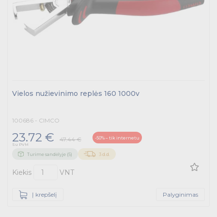
Telekomunikacijų prekės
Apšvietimo prekės
Vielos nužievinimo replės 160 1000v
100686 - CIMCO
23.72 €
-50% – tik internetu
47.44 €
Su PVM
Turime sandėlyje (5)
3 d.d.
Kiekis
VNT
Į krepšelį
Palyginimas