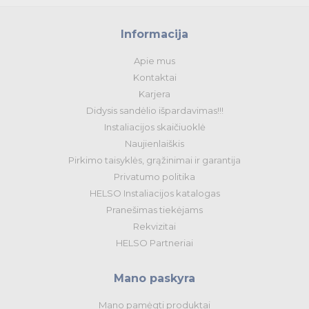
Informacija
Apie mus
Kontaktai
Karjera
Didysis sandėlio išpardavimas!!!
Instaliacijos skaičiuoklė
Naujienlaiškis
Pirkimo taisyklės, grąžinimai ir garantija
Privatumo politika
HELSO Instaliacijos katalogas
Pranešimas tiekėjams
Rekvizitai
HELSO Partneriai
Mano paskyra
Mano pamėgti produktai