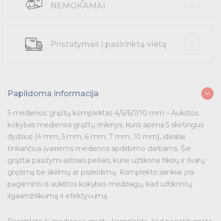
Termosusitraukiantys vamzdeliai
Apsauginiai gaubtai
jungikliai
Varžtiniai antgaliai
Uždengimai gyvūnų apsaugai
Apkabos
Pirštinės
Laikantieji gnybtai
NEMOKAMAI
Tvirtinimo medžiagos
Skyrikliai
Remontiniai komplektai
Izoliatoriai
Varžtiniai sujungikliai
Apsauginiai gaubtai
Varžtiniai antgaliai
Paukščių baidyklės
Tempiamieji gnybtai
Izoliatoriai
Moduliniai skydai ir priedai
Pirštinės
Laikantieji gnybtai
Tvirtinimo medžiagos
Skyrikliai
Presuojami antgaliai
Atišakojimo / jungiamieji gnybtai
Laikantieji gnybtai
Pristatymas į pasirinktą vietą
Varžtiniai antgaliai
Tempiamieji gnybtai
Paskirstymo dėžutės ir priedai
Izoliatoriai
Varžtiniai sujungikliai
Kirtiklių saugiklių blokai
Tempiamieji gnybtai
Presuojami antgaliai
Atišakojimo / jungiamieji gnybtai
Laikantieji gnybtai
Presuojami sujungikliai
Tvirtinimo medžiagos
Atišakojimo / jungiamieji gnybtai
Žaibosaugos ir įžeminimo produktai
Varžtiniai sujungikliai
Kirtiklių saugiklių blokai
Tempiamieji gnybtai
Tvirtinimo medžiagos
Tvirtinimo medžiagos
Presuojami sujungikliai
Tvirtinimo medžiagos
Atišakojimo / jungiamieji gnybtai
Plastikiniai instaliaciniai kanalai ir priedai
Papildoma informacija
Tvirtinimo medžiagos
Tvirtinimo medžiagos
5 medienos grąžtų komplektas 4/5/6/7/10 mm – Aukštos
Grindinės dėžės ir priedai
kokybės medienos grąžtų rinkinys, kuris apima 5 skirtingus
dydžius (4 mm, 5 mm, 6 mm, 7 mm, 10 mm), idealiai
Instaliaciniai kabeliai ir priedai
tinkančius įvairiems medienos apdirbimo darbams. Šie
grąžtai pasižymi aštriais peiliais, kurie užtikrina tikslų ir švarų
Darbo apranga
gręžimą be skilimų ar pažeidimų. Komplekto įrankiai yra
Įrankiai ir baterijos
pagaminti iš aukštos kokybės medžiagų, kad užtikrintų
ilgaamžiškumą ir efektyvumą.
Pramoniniai kištukai