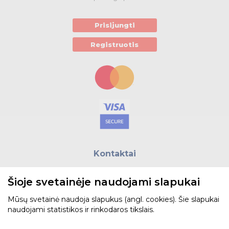
Prisijungti
Registruotis
Kontaktai
E.paštas:
biuras@helso.lt
Šioje svetainėje naudojami slapukai
Telefonas:
+370 5 215 0070
Adresas: Vilkpėdės g. 4, LT-03151, Vilnius
Mūsų svetainė naudoja slapukus (angl. cookies). Šie slapukai
naudojami statistikos ir rinkodaros tikslais.
Žiūrėti žemėlapyje