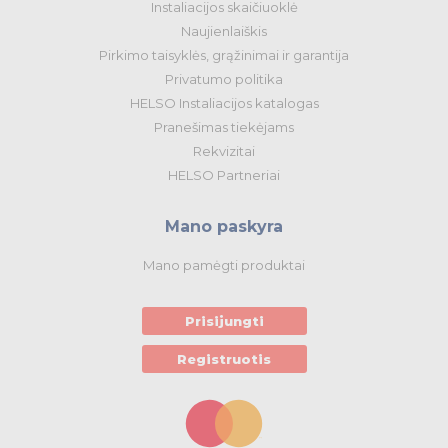
Instaliacijos skaičiuoklė
Naujienlaiškis
Pirkimo taisyklės, grąžinimai ir garantija
Privatumo politika
HELSO Instaliacijos katalogas
Pranešimas tiekėjams
Rekvizitai
HELSO Partneriai
Mano paskyra
Mano pamėgti produktai
Prisijungti
Registruotis