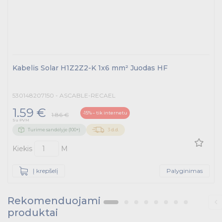
Kabelis Solar H1Z2Z2-K 1x6 mm² Juodas HF
530148207150 - ASCABLE-RECAEL
1.59 €
-15% – tik internetu
1.86 €
Su PVM
Turime sandėlyje (100+)
3 d.d.
Kiekis
M
Į krepšelį
Palyginimas
Rekomenduojami
produktai