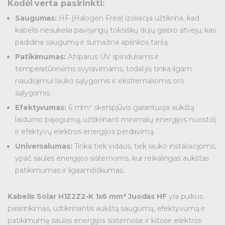
Kodėl verta pasirinkti:
Saugumas:
HF (Halogen Free) izoliacija užtikrina, kad
kabelis nesukelia pavojingų toksiškų dujų gaisro atveju, kas
padidina saugumą ir sumažina aplinkos taršą.
Patikimumas:
Atsparus UV spinduliams ir
temperatūrinėms svyravimams, todėl jis tinka ilgam
naudojimui lauko sąlygomis ir ekstremaliomis oro
sąlygomis.
Efektyvumas:
6 mm² skerspjūvis garantuoja aukštą
laidumo pajėgumą, užtikrinant minimalų energijos nuostolį
ir efektyvų elektros energijos perdavimą.
Universalumas:
Tinka tiek vidaus, tiek lauko instaliacijoms,
ypač saulės energijos sistemoms, kur reikalingas aukštas
patikimumas ir ilgaamžiškumas.
Kabelis Solar H1Z2Z2-K 1x6 mm² Juodas HF
yra puikus
pasirinkimas, užtikrinantis aukštą saugumą, efektyvumą ir
patikimumą saulės energijos sistemose ir kitose elektros