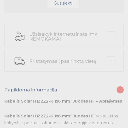
Litavimo įranga
Vibraciniai šlifuokliai (elektriniai)
Susisiekti
Aklės
Aklės
Pramoninė paskirstymo įranga
Litavimo įranga
Žymėjimo etiketės / laikikliai
Žymėjimo etiketės / laikikliai
Skydai ir papildoma įranga
Postai
Postai
Potenciometrai
Užsisakyk internetu ir atsiimk
Tvirtinimas ir izoliacija
Potenciometrai
NEMOKAMAI
Signalinės armatūros priedai
Signalinės armatūros priedai
Variklių valdymas
Prekės saulės jėgainėms
Pristatymas į pasirinktą vietą
Energetikos prekės
Išmanūs namai - Trust sistemos
Papildoma informacija
Buitiniai jungikliai, kištukiniai lizdai ir priedai
Kabelis Solar H1Z2Z2-K 1x6 mm² Juodas HF – Aprašymas
Kabelius laikančių metalinių sistemų produktai
Kabelis Solar H1Z2Z2-K 1x6 mm² Juodas HF
yra aukštos
kokybės, specialiai sukurtas saulės energijos sistemoms
Tvirtinimo medžiagos, instaliacijos jungtys