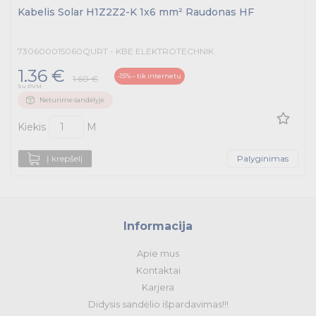
Kabelis Solar H1Z2Z2-K 1x6 mm² Raudonas HF
730600015060QURT - KBE ELEKTROTECHNIK
1.36 €
-15% – tik internetu
1.60 €
Su PVM
Neturime sandėlyje
Kiekis
M
Į krepšelį
Palyginimas
Informacija
Apie mus
Kontaktai
Karjera
Didysis sandėlio išpardavimas!!!