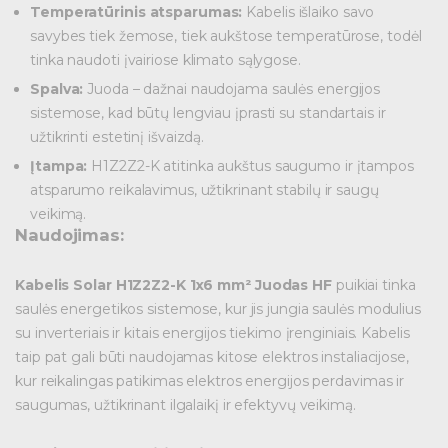
Temperatūrinis atsparumas:
Kabelis išlaiko savo
savybes tiek žemose, tiek aukštose temperatūrose, todėl
tinka naudoti įvairiose klimato sąlygose.
Spalva:
Juoda – dažnai naudojama saulės energijos
sistemose, kad būtų lengviau įprasti su standartais ir
užtikrinti estetinį išvaizdą.
Įtampa:
H1Z2Z2-K atitinka aukštus saugumo ir įtampos
atsparumo reikalavimus, užtikrinant stabilų ir saugų
veikimą.
Naudojimas:
Kabelis Solar H1Z2Z2-K 1x6 mm² Juodas HF
puikiai tinka
saulės energetikos sistemose, kur jis jungia saulės modulius
su inverteriais ir kitais energijos tiekimo įrenginiais. Kabelis
taip pat gali būti naudojamas kitose elektros instaliacijose,
kur reikalingas patikimas elektros energijos perdavimas ir
saugumas, užtikrinant ilgalaikį ir efektyvų veikimą.