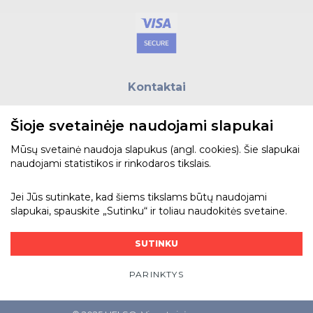
Kontaktai
E.paštas:
biuras@helso.lt
Šioje svetainėje naudojami slapukai
Telefonas:
+370 5 215 0070
Adresas: Vilkpėdės g. 4, LT-03151, Vilnius
Mūsų svetainė naudoja slapukus (angl. cookies). Šie slapukai
naudojami statistikos ir rinkodaros tikslais.
Žiūrėti žemėlapyje
Jei Jūs sutinkate, kad šiems tikslams būtų naudojami
slapukai, spauskite „Sutinku“ ir toliau naudokitės svetaine.
Bendraukime
SUTINKU
PARINKTYS