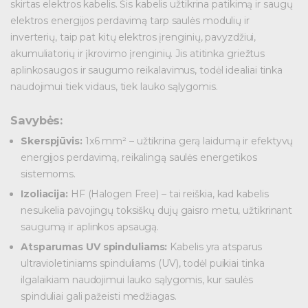
skirtas elektros kabelis. Šis kabelis užtikrina patikimą ir saugų
elektros energijos perdavimą tarp saulės modulių ir
Telekomunikacijų prekės
inverterių, taip pat kitų elektros įrenginių, pavyzdžiui,
akumuliatorių ir įkrovimo įrenginių. Jis atitinka griežtus
Apšvietimo prekės
aplinkosaugos ir saugumo reikalavimus, todėl idealiai tinka
naudojimui tiek vidaus, tiek lauko sąlygomis.
Savybės:
Skerspjūvis:
1x6 mm² – užtikrina gerą laidumą ir efektyvų
energijos perdavimą, reikalingą saulės energetikos
sistemoms.
Izoliacija:
HF (Halogen Free) – tai reiškia, kad kabelis
nesukelia pavojingų toksiškų dujų gaisro metu, užtikrinant
saugumą ir aplinkos apsaugą.
Atsparumas UV spinduliams:
Kabelis yra atsparus
ultravioletiniams spinduliams (UV), todėl puikiai tinka
ilgalaikiam naudojimui lauko sąlygomis, kur saulės
spinduliai gali pažeisti medžiagas.