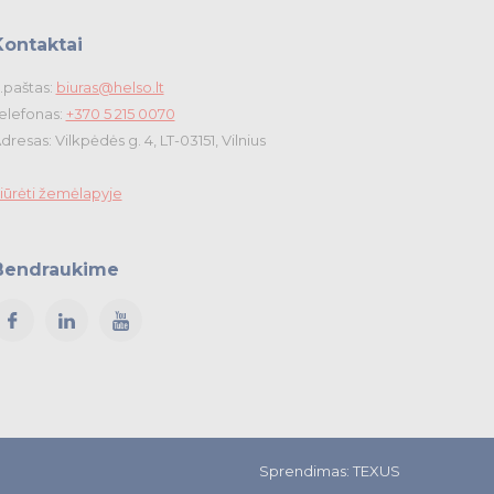
Kontaktai
.paštas:
biuras@helso.lt
elefonas:
+370 5 215 0070
dresas: Vilkpėdės g. 4, LT-03151, Vilnius
iūrėti žemėlapyje
Bendraukime
Sprendimas:
TEXUS