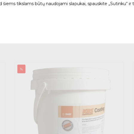
ad šiems tikslams būtų naudojami slapukai, spauskite „Sutinku“ ir 
Pristatymas į pasirinktą
%