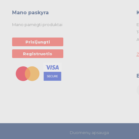
Mano paskyra
Mano pamėgti produktai
E
T
A
Prisijungti
Registruotis
Ž
Duomenų apsauga