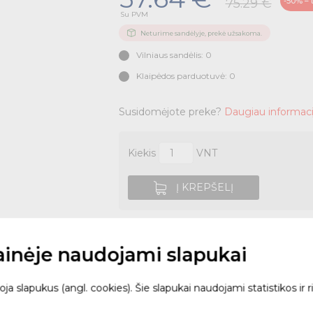
-50% – t
75.29 €
Su PVM
Neturime sandėlyje, prekė užsakoma.
Vilniaus sandėlis: 0
Klaipėdos parduotuvė: 0
Susidomėjote preke?
Daugiau informaci
Kiekis
VNT
Į KREPŠELĮ
tainėje naudojami slapukai
Užsisakyk internetu i
 slapukus (angl. cookies). Šie slapukai naudojami statistikos ir ri