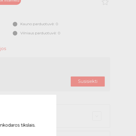
ik internetu
Kauno parduotuvė: 0
Vilniaus parduotuvė: 0
jos
Susisiekti
r atsiimk NEMOKAMAI
nkodaros tikslais.