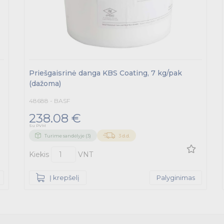
Priešgaisrinė danga KBS Coating, 7 kg/pak
(dažoma)
48688 - BASF
238.08 €
Su PVM
Turime sandėlyje (3)
3 d.d.
Kiekis
VNT
Į krepšelį
Palyginimas