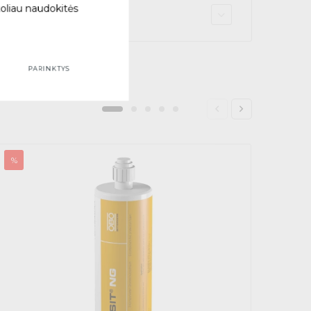
toliau naudokitės
 vietą
PARINKTYS
%
%