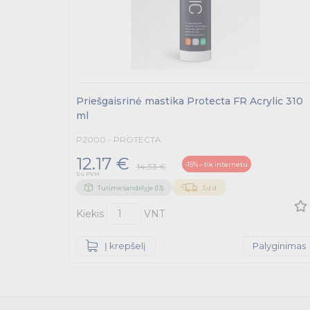
Priešgaisrinė mastika Protecta FR Acrylic 310
ml
P2000 - PROTECTA
12.17 €
-15% – tik internetu
14.33 €
Su PVM
Turime sandėlyje (13)
3 d.d.
Kiekis
VNT
Į krepšelį
Palyginimas