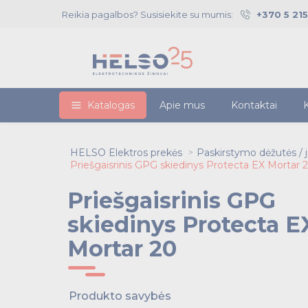
Reikia pagalbos? Susisiekite su mumis:
+370 5 21
Katalogas
Apie mus
Kontaktai
K
HELSO Elektros prekės
Paskirstymo dėžutės / ju
Priešgaisrinis GPG skiedinys Protecta EX Mortar 
Priešgaisrinis GPG
skiedinys Protecta E
Mortar 20
Produkto savybės