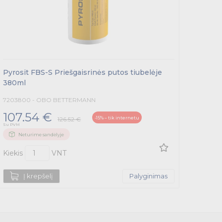
Pyrosit FBS-S Priešgaisrinės putos tiubelėje
ASX-K,
380ml
7203800 - OBO BETTERMANN
720231
107.54 €
49.
-15% – tik internetu
126.52 €
Su PVM
Su PVM
Neturime sandėlyje
Ne
Kiekis
VNT
Kiekis
Į krepšelį
Palyginimas