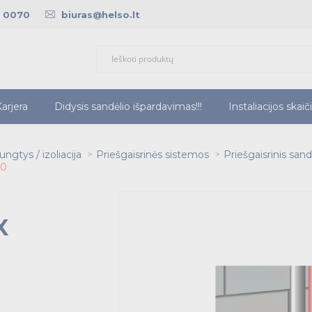
5 0070
biuras@helso.lt
arjera
Didysis sandėlio išpardavimas!!!
Instaliacijos skaič
ngtys / izoliacija
Priešgaisrinės sistemos
Priešgaisrinis san
20
X