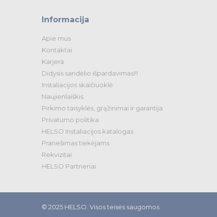
Informacija
Apie mus
Kontaktai
Karjera
Didysis sandėlio išpardavimas!!!
Instaliacijos skaičiuoklė
Naujienlaiškis
Pirkimo taisyklės, grąžinimai ir garantija
Privatumo politika
HELSO Instaliacijos katalogas
Pranešimas tiekėjams
Rekvizitai
HELSO Partneriai
© 2025 HELSO. Visos teisės saugomos