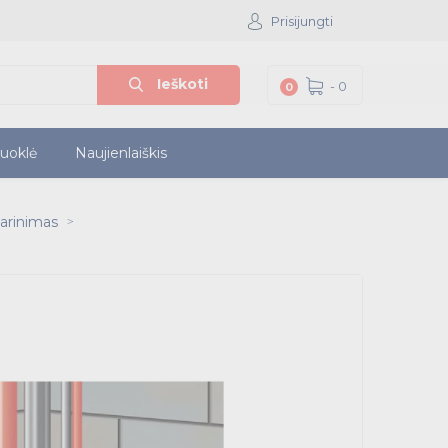
Prisijungti
Ieškoti
-
0
0
iuoklė
Naujienlaiškis
darinimas