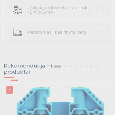
Tvirtinimo medžiagos, instaliacijos jungtys
Užsisakyk internetu ir atsiimk
NEMOKAMAI
Telekomunikacijų prekės
Apšvietimo prekės
Pristatymas į pasirinktą vietą
Rekomenduojami
produktai
%