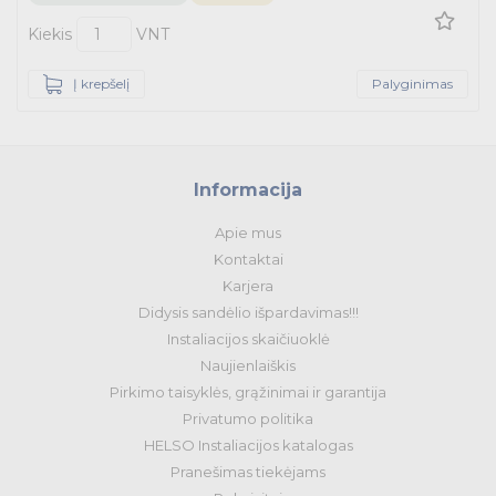
Kiekis
VNT
Į krepšelį
Palyginimas
Informacija
Apie mus
Kontaktai
Karjera
Didysis sandėlio išpardavimas!!!
Instaliacijos skaičiuoklė
Naujienlaiškis
Pirkimo taisyklės, grąžinimai ir garantija
Privatumo politika
HELSO Instaliacijos katalogas
Pranešimas tiekėjams