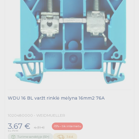
WDU 16 BL varžt rinklė mėlyna 16mm2 76A
1020480000 - WEIDMUELLER
3.67 €
-15% – tik internetu
4.31 €
Su PVM
Turime sandėlyje (50+)
3 d.d.