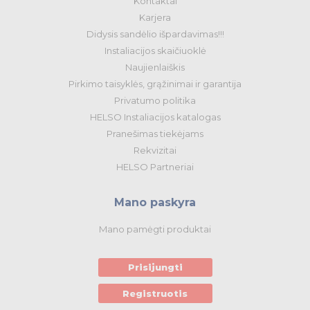
Kontaktai
Karjera
Didysis sandėlio išpardavimas!!!
Instaliacijos skaičiuoklė
Naujienlaiškis
Pirkimo taisyklės, grąžinimai ir garantija
Privatumo politika
HELSO Instaliacijos katalogas
Pranešimas tiekėjams
Rekvizitai
HELSO Partneriai
Mano paskyra
Mano pamėgti produktai
Prisijungti
Registruotis