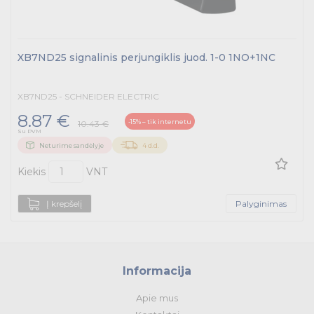
XB7ND25 signalinis perjungiklis juod. 1-0 1NO+1NC
XB7ND25 - SCHNEIDER ELECTRIC
8.87 €
-15% – tik internetu
10.43 €
Su PVM
Neturime sandėlyje
4 d.d.
Kiekis
VNT
Į krepšelį
Palyginimas
Informacija
Apie mus