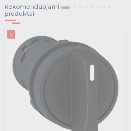
Tvirtinimo medžiagos, instaliacijos jungtys
Rekomenduojami
produktai
Telekomunikacijų prekės
Apšvietimo prekės
%