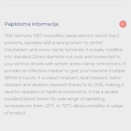
Pjovimas (elektriniai)
Kojų apsaugos
Hermetikų pistoletai
Pjovimas (elektriniai)
Kojų apsaugos
Vibraciniai šlifuokliai (elektriniai)
Pramoninė paskirstymo įranga
Vibraciniai šlifuokliai (elektriniai)
Litavimo įranga
Papildoma informacija
Skydai ir papildoma įranga
Litavimo įranga
This Harmony XB7, monolithic black selector switch has 3
Tvirtinimas ir izoliacija
positions, operates with a spring-return-to-center
mechanism and screw clamp terminals. It is easily installed
Variklių valdymas
into standard 22mm diameter cut-outs and connected to
your control circuits with simple screw-clamp connections. It
Prekės saulės jėgainėms
provides an effective manner to give your machine multiple
different inputs. It is impact resistant, dust resistant, water
Energetikos prekės
resistant and vibration resistant thanks to its IP65, making it
ideal for operation in harsh environments. It has a double
Išmanūs namai - Trust sistemos
insulated plastic bezel. Its wide range of operating
Buitiniai jungikliai, kištukiniai lizdai ir priedai
temperatures from -25°C to 70°C allows versatility in usage
of product.
Kabelius laikančių metalinių sistemų produktai