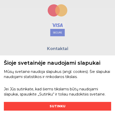
Kontaktai
E.paštas:
biuras@helso.lt
Šioje svetainėje naudojami slapukai
Telefonas:
+370 5 215 0070
Adresas: Vilkpėdės g. 4, LT-03151, Vilnius
Mūsų svetainė naudoja slapukus (angl. cookies). Šie slapukai
naudojami statistikos ir rinkodaros tikslais.
Žiūrėti žemėlapyje
Jei Jūs sutinkate, kad šiems tikslams būtų naudojami
slapukai, spauskite „Sutinku“ ir toliau naudokitės svetaine.
Bendraukime
SUTINKU