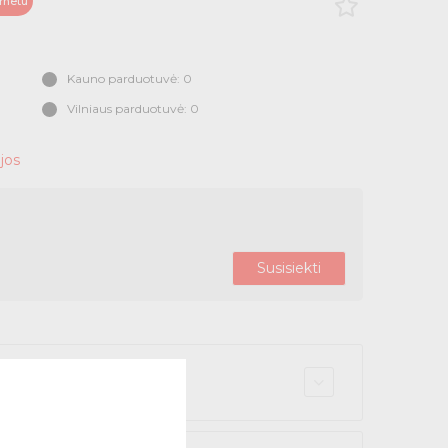
ernetu
Kauno parduotuvė: 0
Vilniaus parduotuvė: 0
jos
Susisiekti
r atsiimk NEMOKAMAI