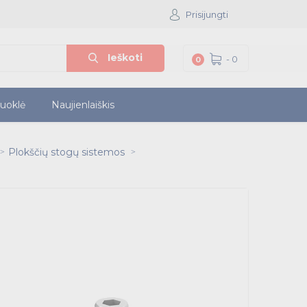
Prisijungti
Ieškoti
-
0
0
iuoklė
Naujienlaiškis
Plokščių stogų sistemos