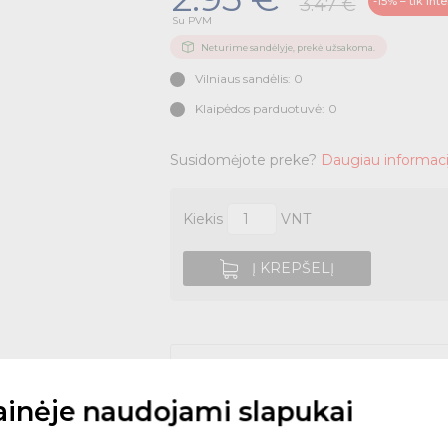
-15% – tik int
3.47 €
Su PVM
Neturime sandėlyje, prekė užsakoma.
Vilniaus sandėlis: 0
Klaipėdos parduotuvė: 0
Susidomėjote preke?
Daugiau informaci
Kiekis
VNT
Į KREPŠELĮ
Užsisakyk internetu i
tainėje naudojami slapukai