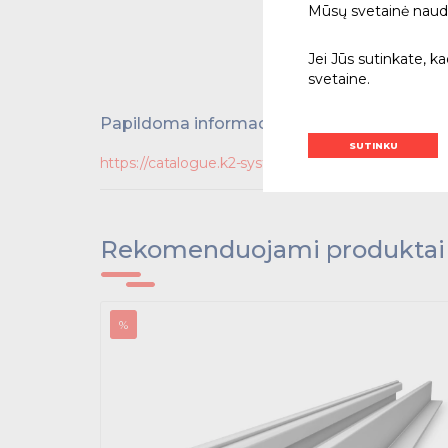
Mūsų svetainė naudoja
Jei Jūs sutinkate, k
svetaine.
Papildoma informacija
SUTINKU
https://catalogue.k2-systems.com/en/
Rekomenduojami produktai
%