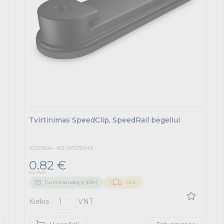
Tvirtinimas SpeedClip, SpeedRail bėgeliui
1001164 - K2 SYSTEMS
0.82 €
Su PVM
Turime sandėlyje (100+)
3 d.d.
Kiekis
VNT