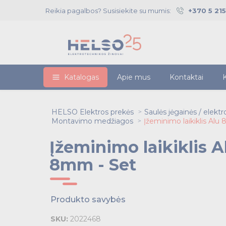
Reikia pagalbos? Susisiekite su mumis:
+370 5 21
Katalogas
Apie mus
Kontaktai
K
HELSO Elektros prekės
Saulės jėgainės / elekt
Montavimo medžiagos
Įžeminimo laikiklis Alu
Įžeminimo laikiklis A
8mm - Set
Produkto savybės
SKU:
2022468