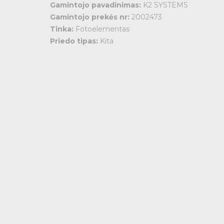
Gamintojo pavadinimas:
K2 SYSTEMS
Gamintojo prekės nr:
2002473
Tinka:
Fotoelementas
s
Priedo tipas:
Kita
s