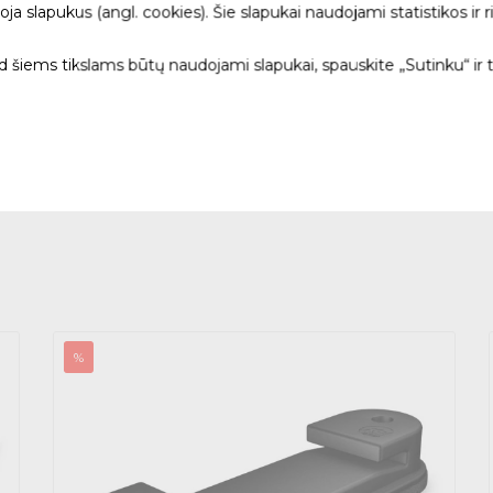
 slapukus (angl. cookies). Šie slapukai naudojami statistikos ir ri
Pristatymas į pasirinktą
ad šiems tikslams būtų naudojami slapukai, spauskite „Sutinku“ ir 
%