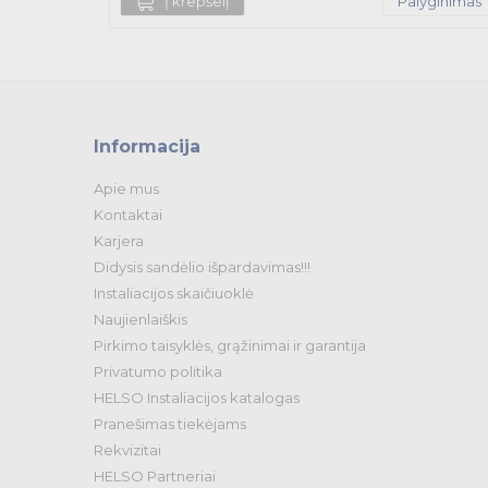
Į krepšelį
Palyginimas
Informacija
Apie mus
Kontaktai
Karjera
Didysis sandėlio išpardavimas!!!
Instaliacijos skaičiuoklė
Naujienlaiškis
Pirkimo taisyklės, grąžinimai ir garantija
Privatumo politika
HELSO Instaliacijos katalogas
Pranešimas tiekėjams
Rekvizitai
HELSO Partneriai