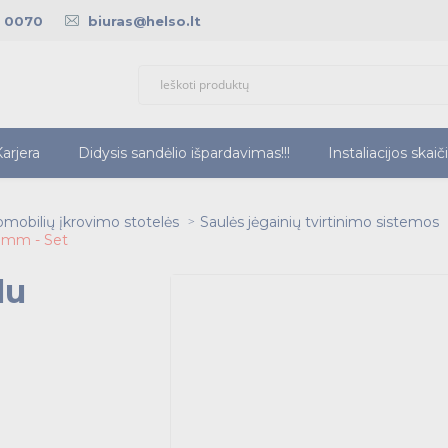
5 0070
biuras@helso.lt
arjera
Didysis sandėlio išpardavimas!!!
Instaliacijos skaič
romobilių įkrovimo stotelės
Saulės jėgainių tvirtinimo sistemos
 8mm - Set
lu