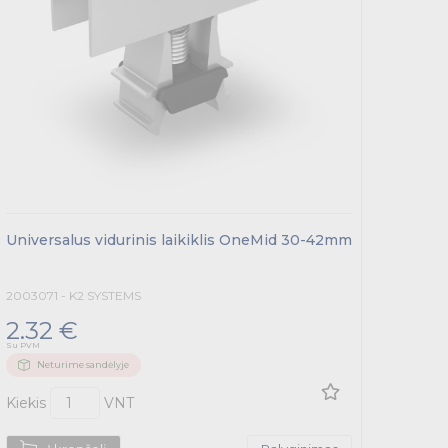
Universalus vidurinis laikiklis OneMid 30-42mm
Univer
2003071 - K2 SYSTEMS
200251
2.32 €
2.31
Su PVM
Su PVM
Neturime sandėlyje
Ne
Kiekis
VNT
Kiekis