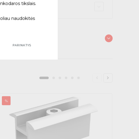
nkodaros tikslais.
 vietą
toliau naudokitės
PARINKTYS
%
%