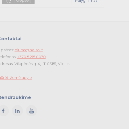
Į krepšelį
Palyginimas
Kontaktai
.paštas:
biuras@helso.lt
elefonas:
+370 5 215 0070
dresas: Vilkpėdės g. 4, LT-03151, Vilnius
iūrėti žemėlapyje
Bendraukime