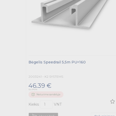
Bėgelis Speedrail 5,5m PU=160
2003241 - K2 SYSTEMS
46.39 €
Su PVM
Neturime sandėlyje
Kiekis
VNT