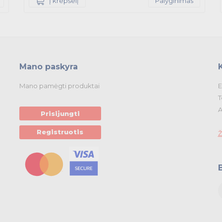
Į krepšelį
Palyginimas
Mano paskyra
Mano pamėgti produktai
E
T
A
Prisijungti
Registruotis
Ž