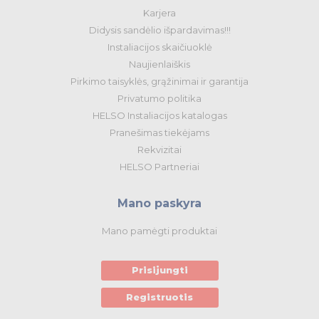
Karjera
Didysis sandėlio išpardavimas!!!
Instaliacijos skaičiuoklė
Naujienlaiškis
Pirkimo taisyklės, grąžinimai ir garantija
Privatumo politika
HELSO Instaliacijos katalogas
Pranešimas tiekėjams
Rekvizitai
HELSO Partneriai
Mano paskyra
Mano pamėgti produktai
Prisijungti
Registruotis