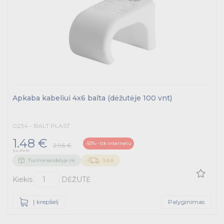
Kabelius laikančių metalinių sistemų produktai
Tvirtinimo medžiagos, instaliacijos jungtys
Telekomunikacijų prekės
Apšvietimo prekės
Apkaba kabeliui 4x6 balta (dėžutėje 100 vnt)
0234 - BALT PLAST
1.48 €
-50% – tik internetu
2.96 €
Su PVM
Turime sandėlyje (4)
3 d.d.
Kiekis
DĖŽUTĖ
Į krepšelį
Palyginimas