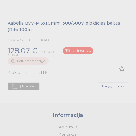
Kabelis BVV-P 3x1,5mm² 300/500V plokščias baltas
(Ritė 100m)
BVV-P3x1,5B - LIETKABELIS
128.07 €
-15% – tik internetu
150.67 €
Su PVM
Neturime sandėlyje
Kiekis
RITĖ
Į krepšelį
Palyginimas
Informacija
Apie mus
Kontaktai