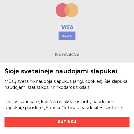
Kontaktai
E.paštas:
biuras@helso.lt
Šioje svetainėje naudojami slapukai
Telefonas:
+370 5 215 0070
Adresas: Vilkpėdės g. 4, LT-03151, Vilnius
Mūsų svetainė naudoja slapukus (angl. cookies). Šie slapukai
naudojami statistikos ir rinkodaros tikslais.
Žiūrėti žemėlapyje
Jei Jūs sutinkate, kad šiems tikslams būtų naudojami
slapukai, spauskite „Sutinku“ ir toliau naudokitės svetaine.
Bendraukime
SUTINKU