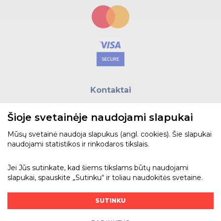
Kontaktai
E.paštas:
biuras@helso.lt
Šioje svetainėje naudojami slapukai
Telefonas:
+370 5 215 0070
Adresas: Vilkpėdės g. 4, LT-03151, Vilnius
Mūsų svetainė naudoja slapukus (angl. cookies). Šie slapukai
naudojami statistikos ir rinkodaros tikslais.
Žiūrėti žemėlapyje
Jei Jūs sutinkate, kad šiems tikslams būtų naudojami
slapukai, spauskite „Sutinku“ ir toliau naudokitės svetaine.
Bendraukime
SUTINKU