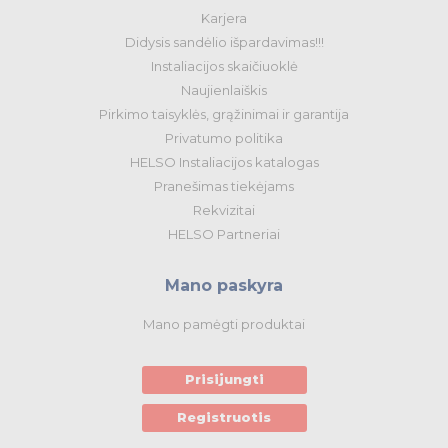
Karjera
Didysis sandėlio išpardavimas!!!
Instaliacijos skaičiuoklė
Naujienlaiškis
Pirkimo taisyklės, grąžinimai ir garantija
Privatumo politika
HELSO Instaliacijos katalogas
Pranešimas tiekėjams
Rekvizitai
HELSO Partneriai
Mano paskyra
Mano pamėgti produktai
Prisijungti
Registruotis