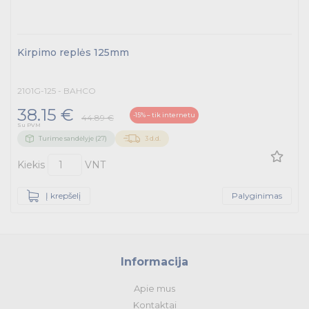
Kirpimo replės 125mm
2101G-125 - BAHCO
38.15 €
-15% – tik internetu
44.89 €
Su PVM
Turime sandėlyje (27)
3 d.d.
Kiekis
VNT
Į krepšelį
Palyginimas
Informacija
Apie mus
Kontaktai