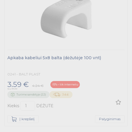
Kabelius laikančių metalinių sistemų produktai
Tvirtinimo medžiagos, instaliacijos jungtys
Telekomunikacijų prekės
Apšvietimo prekės
Apkaba kabeliui 5x8 balta (dėžutėje 100 vnt)
0241 - BALT PLAST
3.59 €
-15% – tik internetu
4.24 €
Su PVM
Turime sandėlyje (22)
3 d.d.
Kiekis
DĖŽUTĖ
Į krepšelį
Palyginimas