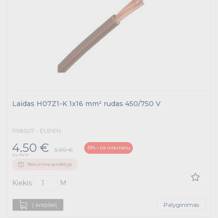
Laidas H07Z1-K 1x16 mm² rudas 450/750 V
P98507 - EUPEN
4.50 €
-15% – tik internetu
5.30 €
Su PVM
Neturime sandėlyje
Kiekis
M
Į krepšelį
Palyginimas