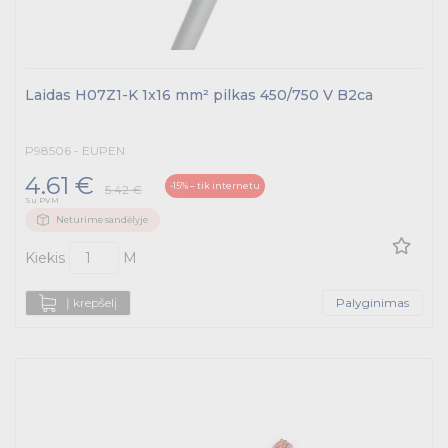
Laidas H07Z1-K 1x16 mm² pilkas 450/750 V B2ca
P98506 - EUPEN
4.61 €
-15% – tik internetu
5.42 €
Su PVM
Neturime sandėlyje
Kiekis
M
Į krepšelį
Palyginimas