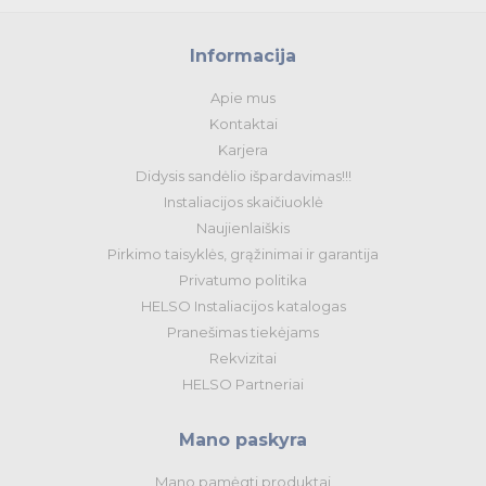
Informacija
Apie mus
Kontaktai
Karjera
Didysis sandėlio išpardavimas!!!
Instaliacijos skaičiuoklė
Naujienlaiškis
Pirkimo taisyklės, grąžinimai ir garantija
Privatumo politika
HELSO Instaliacijos katalogas
Pranešimas tiekėjams
Rekvizitai
HELSO Partneriai
Mano paskyra
Mano pamėgti produktai