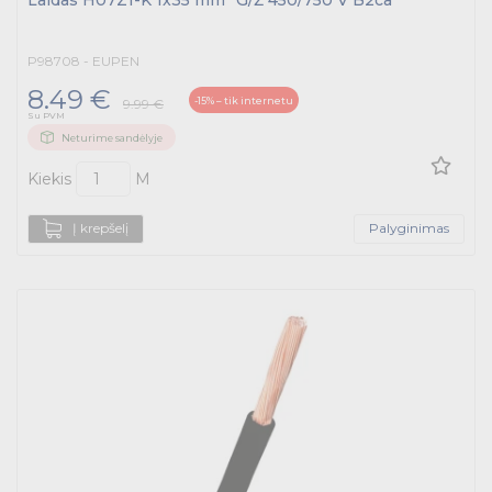
Laidas H07Z1-K 1x35 mm² G/Ž 450/750 V B2ca
P98708 - EUPEN
8.49 €
-15% – tik internetu
9.99 €
Su PVM
Neturime sandėlyje
Kiekis
M
Į krepšelį
Palyginimas