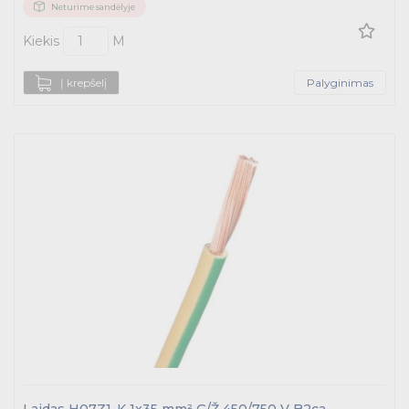
Neturime sandėlyje
Kiekis
M
Į krepšelį
Palyginimas