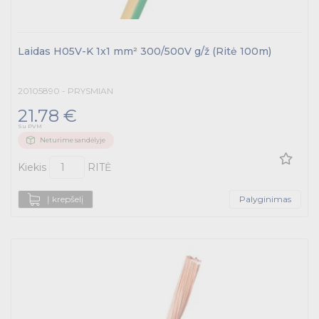
Signalinės armatūros priedai
Signalinės armatūros priedai
Variklių valdymas
Laidas H05V-K 1x1 mm² 300/500V g/ž (Ritė 100m)
Prekės saulės jėgainėms
Energetikos prekės
20105890 - PRYSMIAN
21.78 €
Išmanūs namai - Trust sistemos
Su PVM
Neturime sandėlyje
Buitiniai jungikliai, kištukiniai lizdai ir priedai
Kiekis
RITĖ
Kabelius laikančių metalinių sistemų produktai
Į krepšelį
Palyginimas
Tvirtinimo medžiagos, instaliacijos jungtys
Telekomunikacijų prekės
Apšvietimo prekės