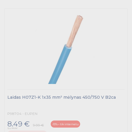
Laidas H07Z1-K 1x35 mm² mėlynas 450/750 V B2ca
P98704 - EUPEN
8.49 €
-15% – tik internetu
9.99 €
Su PVM