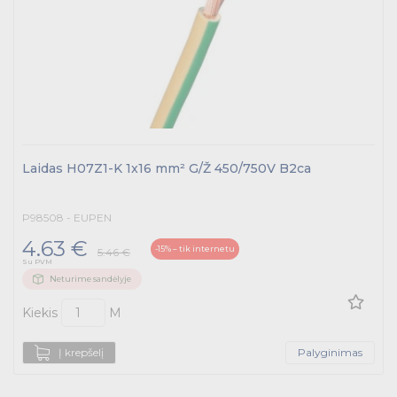
Laidas H07Z1-K 1x16 mm² G/Ž 450/750V B2ca
P98508 - EUPEN
4.63 €
-15% – tik internetu
5.46 €
Su PVM
Neturime sandėlyje
Kiekis
M
Į krepšelį
Palyginimas