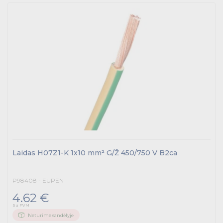
Laidas H07Z1-K 1x10 mm² G/Ž 450/750 V B2ca
P98408 - EUPEN
4.62 €
Su PVM
Neturime sandėlyje