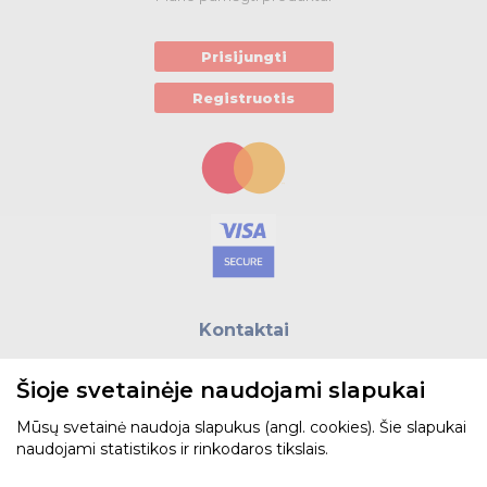
Prisijungti
Registruotis
Kontaktai
E.paštas:
biuras@helso.lt
Šioje svetainėje naudojami slapukai
Telefonas:
+370 5 215 0070
Adresas: Vilkpėdės g. 4, LT-03151, Vilnius
Mūsų svetainė naudoja slapukus (angl. cookies). Šie slapukai
naudojami statistikos ir rinkodaros tikslais.
Žiūrėti žemėlapyje