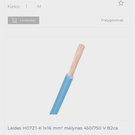
Kiekis
M
Į krepšelį
Palyginimas
Laidas H07Z1-K 1x16 mm² mėlynas 450/750 V B2ca