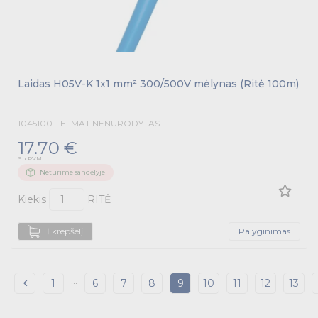
Laidas H05V-K 1x1 mm² 300/500V mėlynas (Ritė 100m)
1045100 - ELMAT NENURODYTAS
17.70 €
Su PVM
Neturime sandėlyje
Kiekis
RITĖ
Į krepšelį
Palyginimas
...
1
6
7
8
9
10
11
12
13