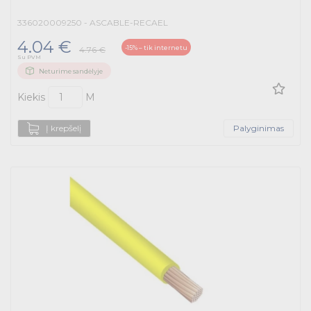
336020009250 - ASCABLE-RECAEL
4.04 €
-15% – tik internetu
4.76 €
Su PVM
Neturime sandėlyje
Kiekis
M
Į krepšelį
Palyginimas