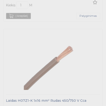
Kiekis
M
Į krepšelį
Palyginimas
Laidas H07Z1-K 1x16 mm² Rudas 450/750 V Cca