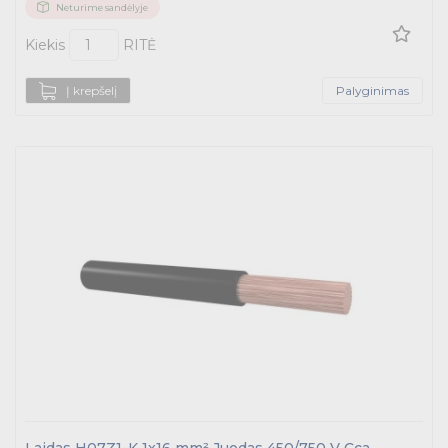
Neturime sandėlyje
Kiekis
RITĖ
Į krepšelį
Palyginimas