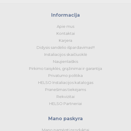
Informacija
Apie mus
Kontaktai
Karjera
Didysis sandėlio išpardavimas!!!
Instaliacijos skaičiuoklė
Naujienlaiškis
Pirkimo taisyklės, grąžinimai ir garantija
Privatumo politika
HELSO Instaliacijos katalogas
Pranešimas tiekėjams
Rekvizitai
HELSO Partneriai
Mano paskyra
Mano pamėgti produktai