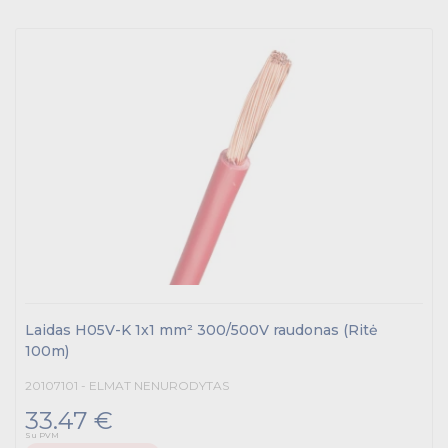
Laidas H05V-K 1x1 mm² 300/500V raudonas (Ritė
100m)
20107101 - ELMAT NENURODYTAS
33.47 €
Su PVM