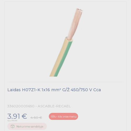
Laidas H07Z1-K 1x16 mm² G/Ž 450/750 V Cca
336020009650 - ASCABLE-RECAEL
3.91 €
-15% – tik internetu
4.60 €
Su PVM
Neturime sandėlyje