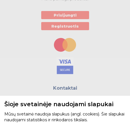
Prisijungti
Registruotis
Kontaktai
E.paštas:
biuras@helso.lt
Šioje svetainėje naudojami slapukai
Telefonas:
+370 5 215 0070
Adresas: Vilkpėdės g. 4, LT-03151, Vilnius
Mūsų svetainė naudoja slapukus (angl. cookies). Šie slapukai
naudojami statistikos ir rinkodaros tikslais.
Žiūrėti žemėlapyje