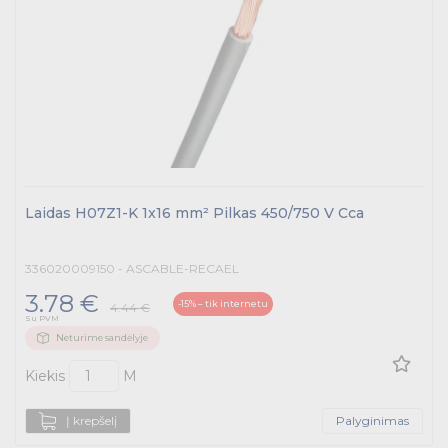
Laidas H07Z1-K 1x16 mm² Pilkas 450/750 V Cca
336020009150 - ASCABLE-RECAEL
3.78 €
-15% – tik internetu
4.44 €
Su PVM
Neturime sandėlyje
Kiekis
M
Į krepšelį
Palyginimas