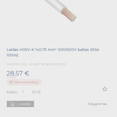
Laidas H05V-K 1x0,75 mm² 300/500V baltas (Ritė
100m)
1045050-102 - ELMAT NENURODYTAS
28.57 €
Su PVM
Neturime sandėlyje
Kiekis
RITĖ
Į krepšelį
Palyginimas