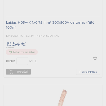
Laidas H05V-K 1x0,75 mm² 300/500V geltonas (Ritė
100m)
1045050-110 - ELMAT NENURODYTAS
19.54 €
Su PVM
Neturime sandėlyje
Kiekis
RITĖ
Į krepšelį
Palyginimas