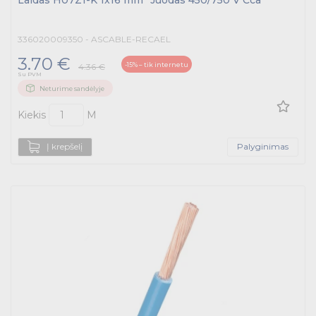
Laidas H07Z1-K 1x16 mm² Juodas 450/750 V Cca
336020009350 - ASCABLE-RECAEL
3.70 €
-15% – tik internetu
4.36 €
Su PVM
Neturime sandėlyje
Kiekis
M
Į krepšelį
Palyginimas