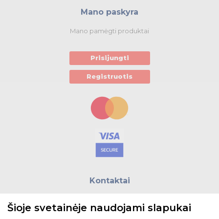
Mano paskyra
Mano pamėgti produktai
Prisijungti
Registruotis
Kontaktai
E.paštas:
biuras@helso.lt
Šioje svetainėje naudojami slapukai
Telefonas:
+370 5 215 0070