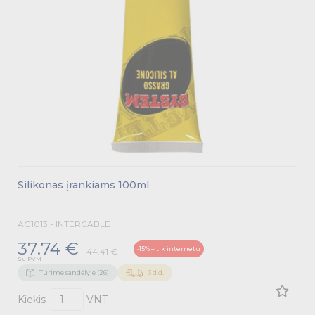
Prekės saulės jėgainėms
Energetikos prekės
Išmanūs namai - Trust sistemos
Buitiniai jungikliai, kištukiniai lizdai ir priedai
Kabelius laikančių metalinių sistemų produktai
Silikonas įrankiams 100ml
Tvirtinimo medžiagos, instaliacijos jungtys
Telekomunikacijų prekės
AG1013 - INTERCABLE
37.74 €
Apšvietimo prekės
-15% – tik internetu
44.41 €
Su PVM
Turime sandėlyje (26)
3 d.d.
Kiekis
VNT