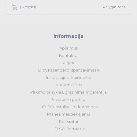
Į krepšelį
Palyginimas
Informacija
Apie mus
Kontaktai
Karjera
Didysis sandėlio išpardavimas!!!
Instaliacijos skaičiuoklė
Naujienlaiškis
Pirkimo taisyklės, grąžinimai ir garantija
Privatumo politika
HELSO Instaliacijos katalogas
Pranešimas tiekėjams
Rekvizitai
HELSO Partneriai