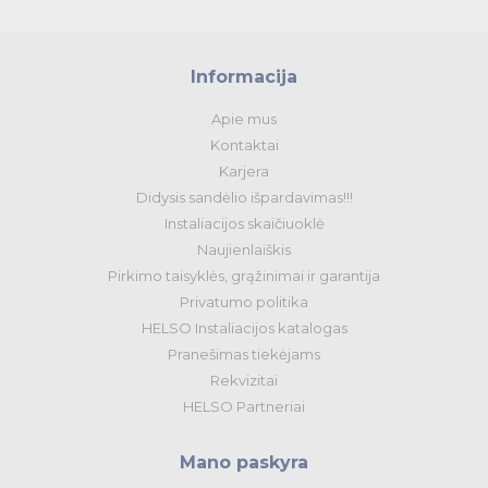
Informacija
Apie mus
Kontaktai
Karjera
Didysis sandėlio išpardavimas!!!
Instaliacijos skaičiuoklė
Naujienlaiškis
Pirkimo taisyklės, grąžinimai ir garantija
Privatumo politika
HELSO Instaliacijos katalogas
Pranešimas tiekėjams
Rekvizitai
HELSO Partneriai
Mano paskyra