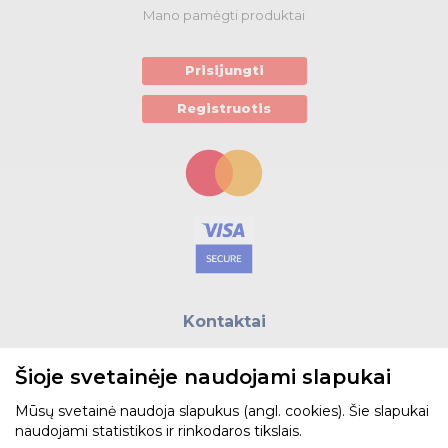
Mano pamėgti produktai
Prisijungti
Registruotis
Kontaktai
E.paštas:
biuras@helso.lt
Šioje svetainėje naudojami slapukai
Telefonas:
+370 5 215 0070
Adresas: Vilkpėdės g. 4, LT-03151, Vilnius
Mūsų svetainė naudoja slapukus (angl. cookies). Šie slapukai
naudojami statistikos ir rinkodaros tikslais.