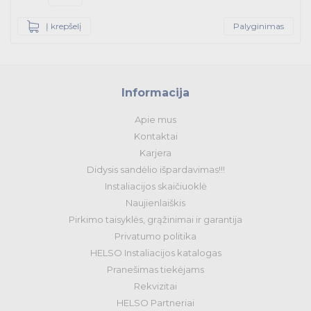
Į krepšelį
Palyginimas
Informacija
Apie mus
Kontaktai
Karjera
Didysis sandėlio išpardavimas!!!
Instaliacijos skaičiuoklė
Naujienlaiškis
Pirkimo taisyklės, grąžinimai ir garantija
Privatumo politika
HELSO Instaliacijos katalogas
Pranešimas tiekėjams
Rekvizitai
HELSO Partneriai