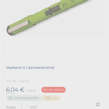
Markeris 0,1 permanentinis
210-110 - WAGO
6.04 €
-15% – tik internetu
7.10 €
Su PVM
Turime sandėlyje (50+)
3 d.d.
Kiekis
VNT