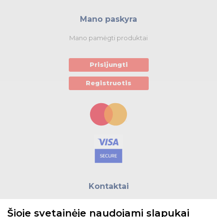
Mano paskyra
Mano pamėgti produktai
Prisijungti
Registruotis
Kontaktai
E.paštas:
biuras@helso.lt
Šioje svetainėje naudojami slapukai
Telefonas:
+370 5 215 0070