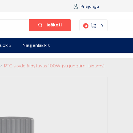
Prisijungti
Ieškoti
-
0
0
iuoklė
Naujienlaiškis
PTC skydo šildytuvas 100W (su jungtimi laidams)