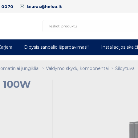
5 0070
biuras@helso.lt
arjera
Didysis sandėlio išpardavimas!!!
Instaliacijos skaič
omatiniai jungikliai
Valdymo skydų komponentai
Šildytuvai
s 100W