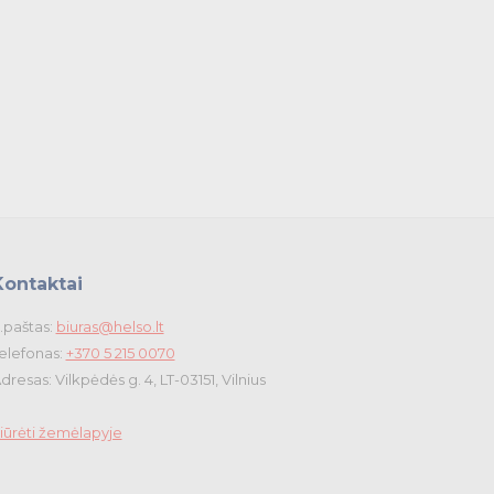
Kontaktai
.paštas:
biuras@helso.lt
elefonas:
+370 5 215 0070
dresas: Vilkpėdės g. 4, LT-03151, Vilnius
iūrėti žemėlapyje