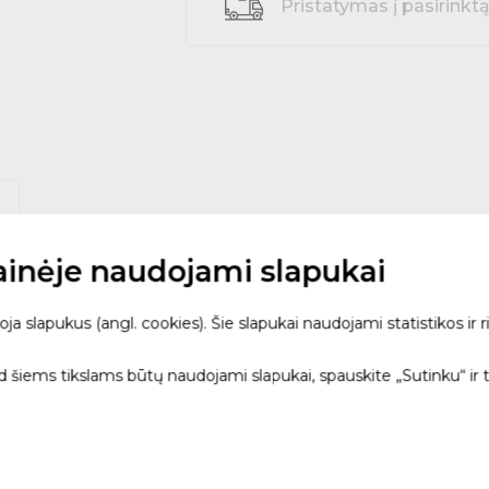
Pristatymas į pasirinktą
tainėje naudojami slapukai
 slapukus (angl. cookies). Šie slapukai naudojami statistikos ir ri
ad šiems tikslams būtų naudojami slapukai, spauskite „Sutinku“ ir 