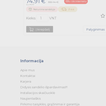
74.91 €
-15% – tik internetu
88.14 €
Su PVM
Neturime sandėlyje
21 d.d.
Kiekis
VNT
Į krepšelį
Palyginimas
Informacija
Apie mus
Kontaktai
Karjera
Didysis sandėlio išpardavimas!!!
Instaliacijos skaičiuoklė
Naujienlaiškis
Pirkimo taisyklės, grąžinimai ir garantija