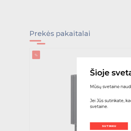
Prekės pakaitalai
%
Šioje sve
Mūsų svetainė naudoja
Jei Jūs sutinkate, k
svetaine.
SUTINKU