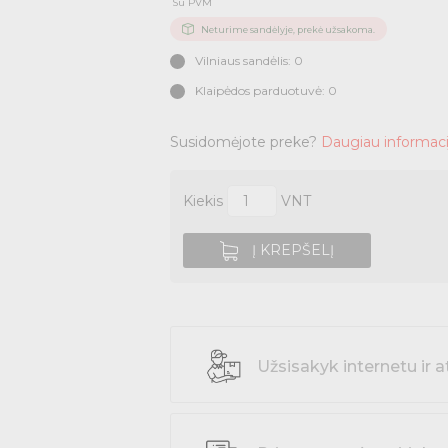
Su PVM
Neturime sandėlyje, prekė užsakoma.
Vilniaus sandėlis: 0
Klaipėdos parduotuvė: 0
Susidomėjote preke?
Daugiau informaci
Kiekis
VNT
Į KREPŠELĮ
Užsisakyk internetu i