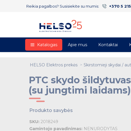
Reikia pagalbos? Susisiekite su mumis:
+370 5 21
Katalogas
Apie mus
Kontaktai
K
HELSO Elektros prekės
Skirstomieji skydai / aut
PTC skydo šildytuva
(su jungtimi laidams)
Produkto savybės
SKU:
2018249
Gamintojo pavadinimas:
NENURODYTAS