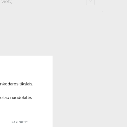
 vietą
nkodaros tikslais.
toliau naudokitės
PARINKTYS