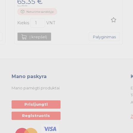
65.35 €
Su PVM
Neturime sandėlyje
Kiekis
VNT
Į krepšelį
Palyginimas
Mano paskyra
Mano pamėgti produktai
E
T
A
Prisijungti
Registruotis
Ž