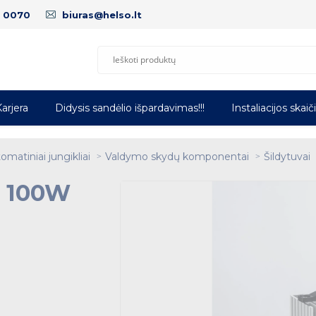
5 0070
biuras@helso.lt
arjera
Didysis sandėlio išpardavimas!!!
Instaliacijos skaič
omatiniai jungikliai
Valdymo skydų komponentai
Šildytuvai
s 100W