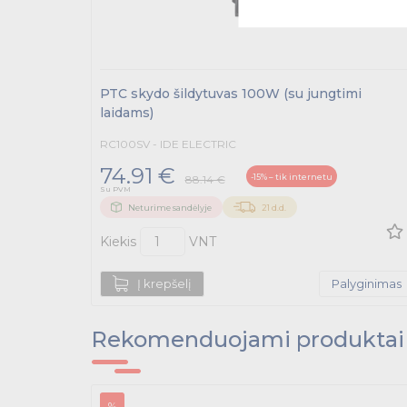
PTC skydo šildytuvas 100W (su jungtimi
laidams)
RC100SV - IDE ELECTRIC
74.91 €
-15% – tik internetu
88.14 €
Su PVM
Neturime sandėlyje
21 d.d.
Kiekis
VNT
Į krepšelį
Palyginimas
Rekomenduojami produktai
%