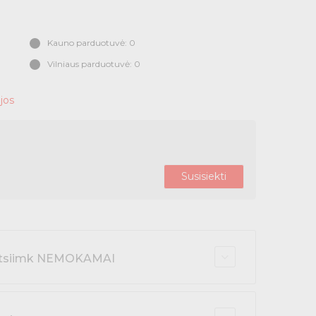
Kauno parduotuvė: 0
Vilniaus parduotuvė: 0
jos
Susisiekti
r atsiimk NEMOKAMAI