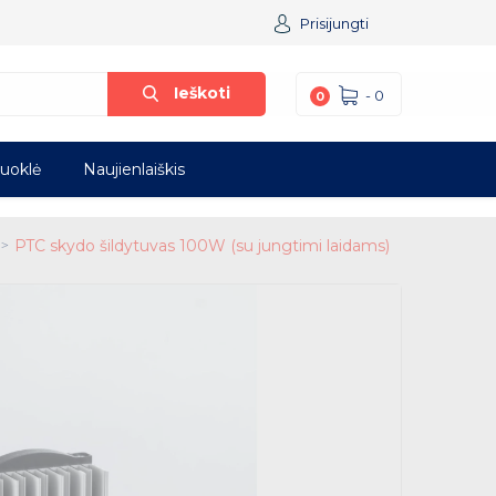
Prisijungti
Ieškoti
-
0
0
iuoklė
Naujienlaiškis
PTC skydo šildytuvas 100W (su jungtimi laidams)