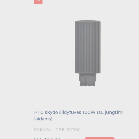
PTC skydo šildytuvas 100W (su jungtimi
laidams)
RC100SV - IDE ELECTRIC