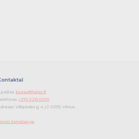
Kontaktai
.paštas:
biuras@helso.lt
elefonas:
+370 5 215 0070
dresas: Vilkpėdės g. 4, LT-03151, Vilnius
iūrėti žemėlapyje